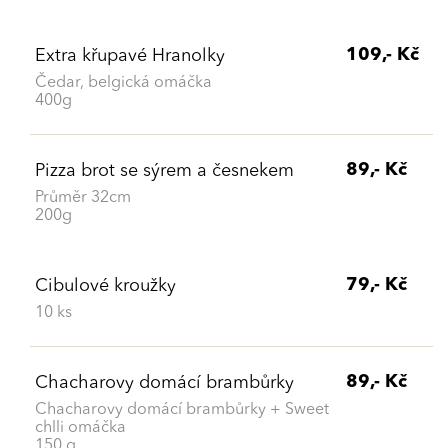
109,- Kč
Extra křupavé Hranolky
Čedar, belgická omáčka
400g
89,- Kč
Pizza brot se sýrem a česnekem
Průměr 32cm
200g
79,- Kč
Cibulové kroužky
10 ks
89,- Kč
Chacharovy domácí brambůrky
Chacharovy domácí brambůrky + Sweet
chlli omáčka
150 g