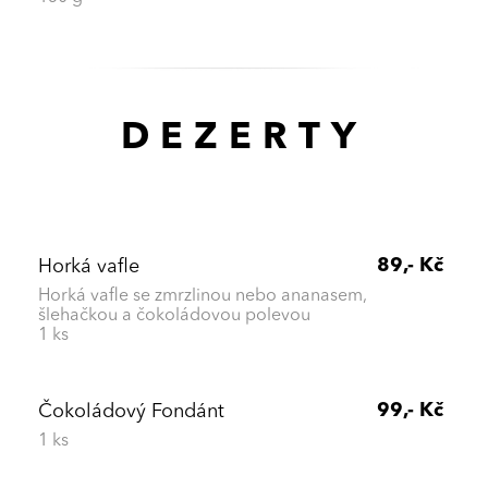
DEZERTY
89,- Kč
Horká vafle
Horká vafle se zmrzlinou nebo ananasem,
šlehačkou a čokoládovou polevou
1 ks
99,- Kč
Čokoládový Fondánt
1 ks